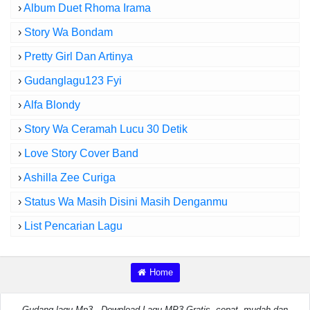
›
Album Duet Rhoma Irama
›
Story Wa Bondam
›
Pretty Girl Dan Artinya
›
Gudanglagu123 Fyi
›
Alfa Blondy
›
Story Wa Ceramah Lucu 30 Detik
›
Love Story Cover Band
›
Ashilla Zee Curiga
›
Status Wa Masih Disini Masih Denganmu
›
List Pencarian Lagu
Home
Gudang lagu Mp3 - Download Lagu MP3 Gratis, cepat, mudah dan