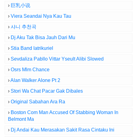
›
巨乳小说
›
Viera Seandai Nya Kau Tau
›
샤니 추천곡
›
Dj Aku Tak Bisa Jauh Dari Mu
›
Stia Band Iatrikuriel
›
Sevdaliza Pabllo Vittar Yseult Alibi Slowed
›
Osrs Mlm Chance
›
Alan Walker Alone Pt 2
›
Stori Wa Chat Pacar Gak Dibales
›
Original Sabahan Ara Ra
›
Boston Com Man Accused Of Stabbing Woman In
Belmont Ma
›
Dj Andai Kau Merasakan Sakit Rasa Cintaku Ini