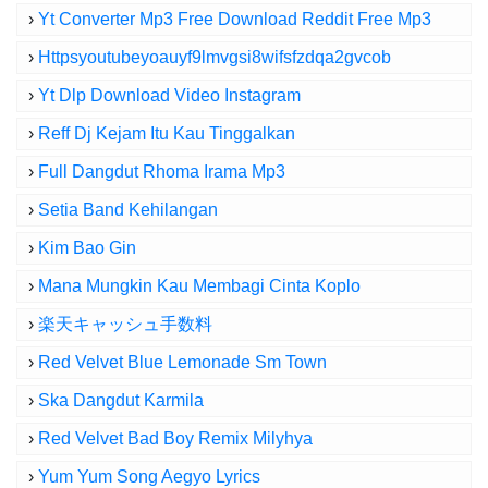
›
Yt Converter Mp3 Free Download Reddit Free Mp3
›
Httpsyoutubeyoauyf9lmvgsi8wifsfzdqa2gvcob
›
Yt Dlp Download Video Instagram
›
Reff Dj Kejam Itu Kau Tinggalkan
›
Full Dangdut Rhoma Irama Mp3
›
Setia Band Kehilangan
›
Kim Bao Gin
›
Mana Mungkin Kau Membagi Cinta Koplo
›
楽天キャッシュ手数料
›
Red Velvet Blue Lemonade Sm Town
›
Ska Dangdut Karmila
›
Red Velvet Bad Boy Remix Milyhya
›
Yum Yum Song Aegyo Lyrics