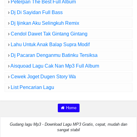
›
Peterpan The Best Full Album
›
Dj Di Sayidan Full Bass
›
Dj Ijinkan Aku Selingkuh Remix
›
Cendol Dawet Tak Gintang Gintang
›
Lahu Untuk Anak Balap Supra Modif
›
Dj Pacaran Denganmu Batinku Tersiksa
›
Aisquoad Lagu Cak Nan Mp3 Full Album
›
Cewek Joget Dugen Story Wa
›
List Pencarian Lagu
Home
Gudang lagu Mp3 - Download Lagu MP3 Gratis, cepat, mudah dan
sangat stabil