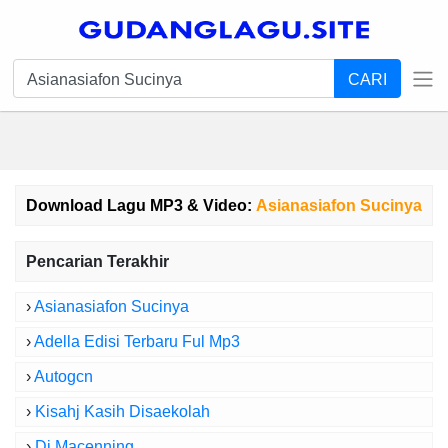
CARI
Download Lagu MP3 & Video:
Asianasiafon Sucinya
Pencarian Terakhir
›
Asianasiafon Sucinya
›
Adella Edisi Terbaru Ful Mp3
›
Autogcn
›
Kisahj Kasih Disaekolah
›
Dj Macenning