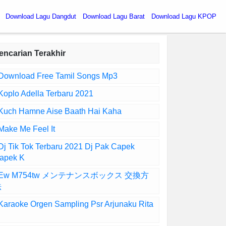
Download Lagu Dangdut
Download Lagu Barat
Download Lagu KPOP
encarian Terakhir
Download Free Tamil Songs Mp3
Koplo Adella Terbaru 2021
Kuch Hamne Aise Baath Hai Kaha
Make Me Feel It
Dj Tik Tok Terbaru 2021 Dj Pak Capek
apek K
Ew M754tw メンテナンスボックス 交換方
法
Karaoke Orgen Sampling Psr Arjunaku Rita