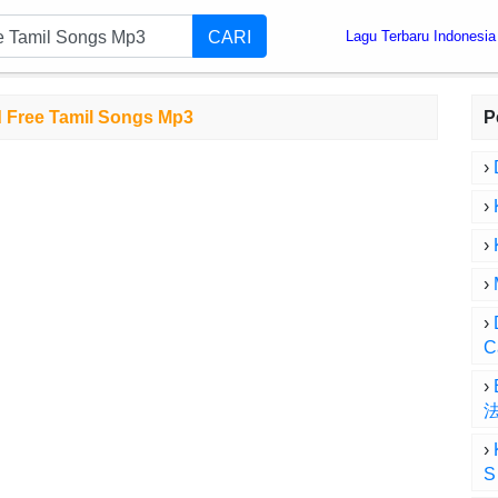
CARI
Lagu Terbaru Indonesia
 Free Tamil Songs Mp3
P
›
›
›
›
›
C
›
›
S