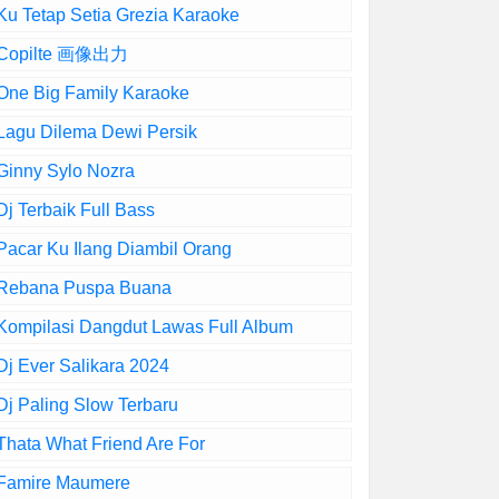
Ku Tetap Setia Grezia Karaoke
Copilte 画像出力
One Big Family Karaoke
Lagu Dilema Dewi Persik
Ginny Sylo Nozra
Dj Terbaik Full Bass
Pacar Ku Ilang Diambil Orang
Rebana Puspa Buana
Kompilasi Dangdut Lawas Full Album
Dj Ever Salikara 2024
Dj Paling Slow Terbaru
Thata What Friend Are For
Famire Maumere