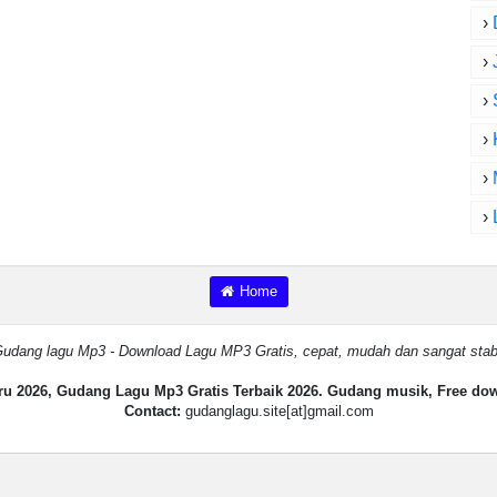
›
›
›
›
›
›
Home
udang lagu Mp3 - Download Lagu MP3 Gratis, cepat, mudah dan sangat stab
u 2026, Gudang Lagu Mp3 Gratis Terbaik 2026. Gudang musik, Free do
Contact:
gudanglagu.site[at]gmail.com