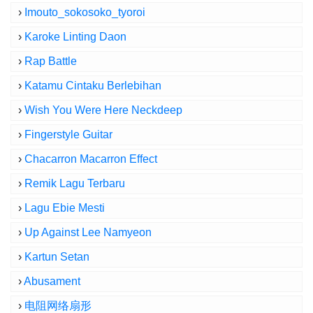
›
Imouto_sokosoko_tyoroi
›
Karoke Linting Daon
›
Rap Battle
›
Katamu Cintaku Berlebihan
›
Wish You Were Here Neckdeep
›
Fingerstyle Guitar
›
Chacarron Macarron Effect
›
Remik Lagu Terbaru
›
Lagu Ebie Mesti
›
Up Against Lee Namyeon
›
Kartun Setan
›
Abusament
›
电阻网络扇形