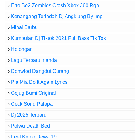
›
Erro Bo2 Zombies Crash Xbox 360 Rgh
›
Kenangang Terindah Dj Angklung By Imp
›
Mihai Barbu
›
Kumpulan Dj Tiktok 2021 Full Bass Tik Tok
›
Holongan
›
Lagu Terbaru Irlanda
›
Donwlod Dangdut Curang
›
Pia Mia Do It Again Lyrics
›
Gejug Bumi Original
›
Ceck Sond Palapa
›
Dj 2025 Terbaru
›
Pofwu Death Bed
›
Feel Koplo Dewa 19