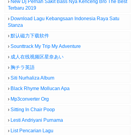
›
New Dj Pernah Sakit Bass Nya Kenceng Bro The Best
Terbaru 2019
›
Download Lagu Kebangsaan Indonesia Raya Satu
Stanza
›
默认磁力下载软件
›
Sounttrack My Trip My Adventure
›
成人在线视频区星奈あい
›
胸チラ英語
›
Siti Nurhaliza Album
›
Black Rhyme Mollucan Apa
›
Mp3converter Org
›
Sitting In Chair Poop
›
Lesti Andriyani Purnama
›
List Pencarian Lagu