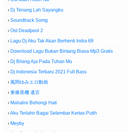
›
Dj Tenang Lah Sayangku
›
Soundtrack Somg
›
Ost Deadpool 2
›
Lagu Dj Aku Tak Akan Berhenti Indra 69
›
Download Lagu Bukan Bintang Biasa Mp3 Gratis
›
Dj Bilang Aja Pada Tuhan Mu
›
Dj Indonesia Terbaru 2021 Full Bass
›
風間ゆみエロ動画
›
東條英機 遺言
›
Mahalini Bohongi Hati
›
Aku Terlahir Bagai Selembar Kertas Putih
›
Meyby