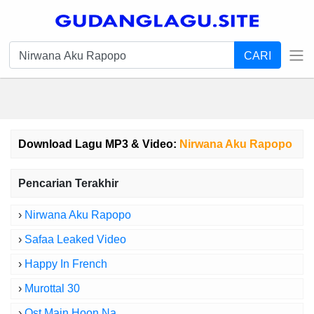
CARI
Download Lagu MP3 & Video:
Nirwana Aku Rapopo
Pencarian Terakhir
›
Nirwana Aku Rapopo
›
Safaa Leaked Video
›
Happy In French
›
Murottal 30
›
Ost Main Hoon Na